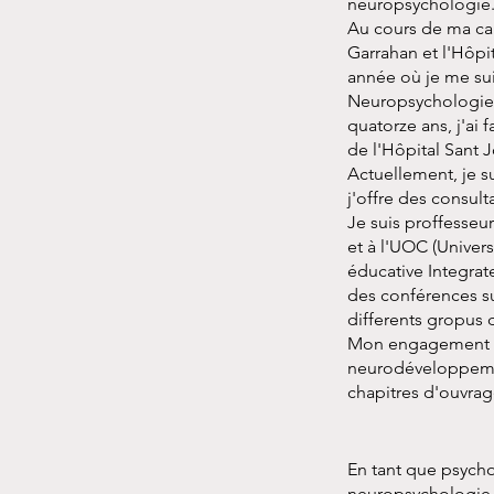
neuropsychologie
Au cours de ma car
Garrahan et l'Hôpi
année où je me suis
Neuropsychologie I
quatorze ans, j'ai 
de l'Hôpital Sant 
Actuellement, je s
j'offre des consul
Je suis proffesseu
et à l'UOC (Univer
éducative Integrat
des conférences sur
differents gropus 
Mon engagement da
neurodéveloppement
chapitres d'ouvrage
En tant que psych
neuropsychologie