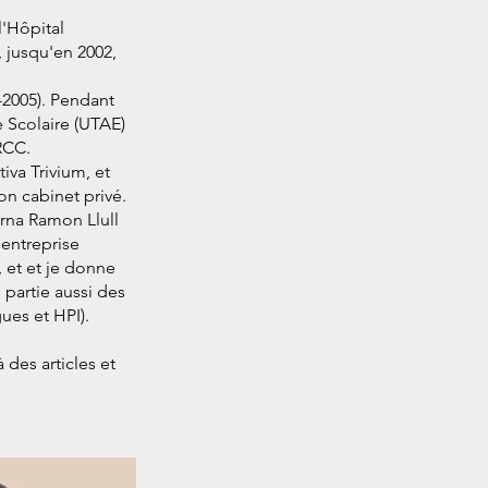
l'Hôpital
, jusqu'en 2002,
-2005). Pendant
e Scolaire (UTAE)
RCC.
iva Trivium, et
on cabinet privé.
erna Ramon Llull
'entreprise
 et et je donne
 partie aussi des
ues et HPI).
des articles et