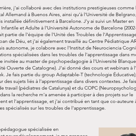
.
rière, j'ai collaboré avec des institutions prestigieuses comme 
tal Allemand à Buenos Aires, ainsi qu'à l'Université de Belgrano
 installée définitivement à Barcelone. J'y ai suivi un Master en
nfantile et Adulte à l'Université Autonome de Barcelone (2002
fait partie de l'équipe de l'Unité des Troubles de l'Apprentissag
Joan de Déu, et j'ai également travaillé au Centre Pédiatrique A
uis autonome, je colabore avec l'Institut de Neurociencia Cognit
tations spécialisées dans les troubles de l'apprentissage dans m
re invitée au master de psychopedagogie à l'Université Blanqu
sité Ouverte de Catalogne). J'ai donné des cours et webinars à l
ek. Je fais partie du group Adaptable-T (technologie Éducative),
 des sujets liés à l'apprentissage dans divers contextes. Je fais
de travail (pédiatres de Catalunya) et du COPC (Neuropsycholog
ns la recherche m'a amenée à participer à des projets sur le
 et l'apprentissage, et j'ai contribué en tant que co-auteure à 
s spécialisés sur les troubles de l'apprentissage.
opédagogue spécialisée en
 et neurodéveloppement, je me propose